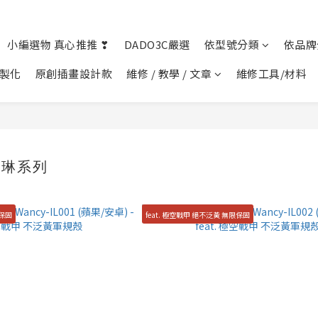
小編選物 真心推推 ❣︎
DADO3C嚴選
依型號分類
依品牌
客製化
原創插畫設計款
維修 / 教學 / 文章
維修工具/材料
愛琳系列
限保固
feat. 極空戰甲 絕不泛黃 無限保固