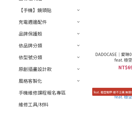
【手機】鏡頭貼
充電週邊配件
品牌保護殼
依品牌分類
DADOCASE｜愛琳01-
依型號分類
feat.
NT$69
原創插畫設計款
風格客製化
手機維修課程報名專區
feat. 極空戰甲 絕不泛黃 無
維修工具/材料