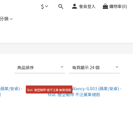
$
會員登入
購物車(0)
分類
商品排序
每頁顯示 24 個
feat. 極空戰甲 絕不泛黃 無限保固