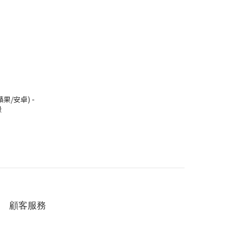
蘋果/安卓) -
殼
顧客服務