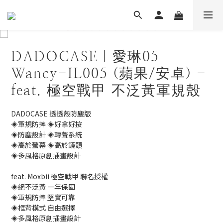
DADOCASE｜愛琳05-
Wancy-IL005 (蘋果/安卓) -
feat. 極空戰甲 不泛黃軍規殼
DADOCASE 透透殼防塵版
◈軍規防摔 ◈好拿好按
◈防塵設計 ◈轉聲系統
◈高於螢幕 ◈高於鏡頭
◈多風格原創插畫設計
feat. Moxbii 極空戰甲 聯名授權
◈絕不泛黃 一年保固
◈軍規防摔 堅實可靠
◈框背模式 自由選擇
◈多風格原創插畫設計