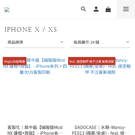
IPHONE X / XS
商品排序
每頁顯示 24 個
MagSafe磁吸版
feat. 極空戰甲 絕不泛黃 無限保固
客製化｜犀牛盾【磁吸版Mod
DADOCASE｜水豚-Wancy-
NX 邊框+背版】- iPhone系列
PE013 (蘋果/安卓) - feat. 極空