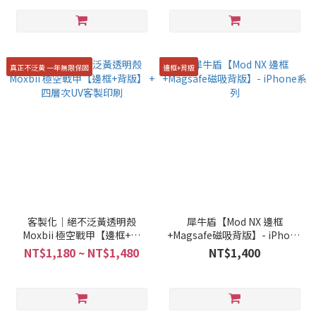
真正不泛黃 一年無限保固
邊框+背版
客製化｜絕不泛黃透明殼
犀牛盾【Mod NX 邊框
Moxbii 極空戰甲【邊框+背
+Magsafe磁吸背版】- iPhone
版】 + 四層次UV客製印刷
系列
NT$1,180 ~ NT$1,480
NT$1,400