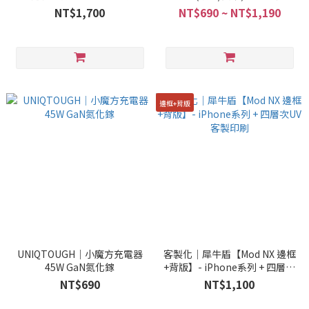
+ 四層次UV客製印刷
戰甲 不泛黃軍規殼
NT$1,700
NT$690 ~ NT$1,190
邊框+背版
UNIQTOUGH｜小魔方充電器
客製化｜犀牛盾【Mod NX 邊框
45W GaN氮化鎵
+背版】- iPhone系列 + 四層次
UV客製印刷
NT$690
NT$1,100