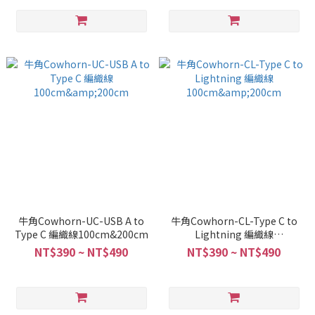
牛角Cowhorn-UC-USB A to
牛角Cowhorn-CL-Type C to
Type C 編織線100cm&200cm
Lightning 編織線
100cm&200cm
NT$390 ~ NT$490
NT$390 ~ NT$490