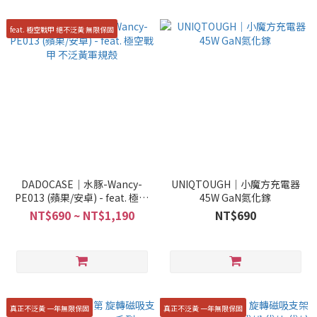
feat. 極空戰甲 絕不泛黃 無限保固
DADOCASE｜水豚-Wancy-
UNIQTOUGH｜小魔方充電器
PE013 (蘋果/安卓) - feat. 極空
45W GaN氮化鎵
戰甲 不泛黃軍規殼
NT$690 ~ NT$1,190
NT$690
真正不泛黃 一年無限保固
真正不泛黃 一年無限保固