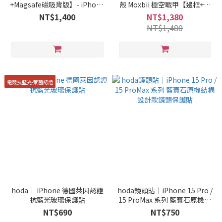
+Magsafe磁吸背版】- iPhone
殼 Moxbii 極空戰甲【邊框+背
系列
版】 + 四層次UV客製印刷
NT$1,400
NT$1,380
NT$1,480
電競抗藍光-萊茵認證
hoda｜ iPhone 德國萊因認證
hoda鏡頭貼｜iPhone 15 Pro /
抗藍光玻璃保護貼
15 ProMax 系列 藍寶石原機結
構設計款鏡頭保護貼
NT$690
NT$750