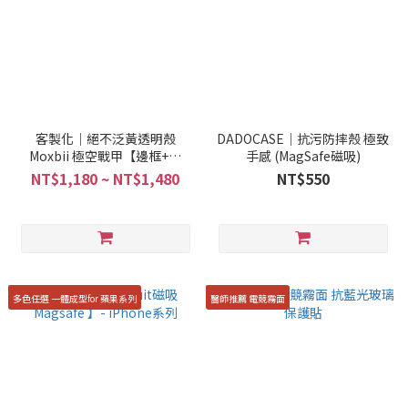
客製化｜絕不泛黃透明殼
DADOCASE｜抗污防摔殼 極致
Moxbii 極空戰甲【邊框+背
手感 (MagSafe磁吸)
版】 + 四層次UV客製印刷
NT$1,180 ~ NT$1,480
NT$550
多色任選 一體成型for 蘋果系列
醫師推薦 電競霧面