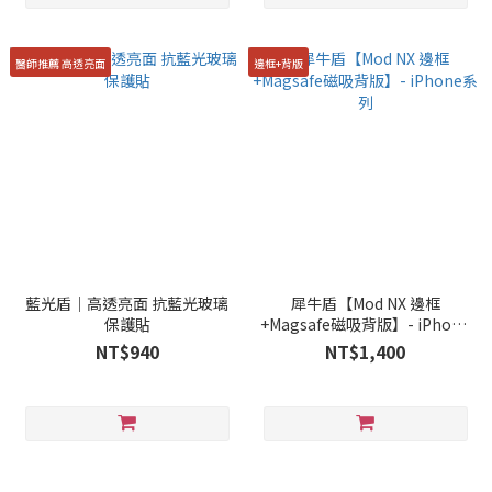
醫師推薦 高透亮面
邊框+背版
藍光盾｜高透亮面 抗藍光玻璃
犀牛盾【Mod NX 邊框
保護貼
+Magsafe磁吸背版】- iPhone
系列
NT$940
NT$1,400