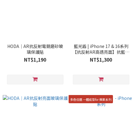
HODA｜AR抗反射電競磨砂玻
藍光盾 | iPhone 17 & 16系列
璃保護貼
【抗反射AR高透亮面】抗藍光
玻璃保護貼
NT$1,190
NT$1,300
多色任選 一體成型for 蘋果系列