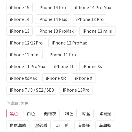
iPhone 15
iPhone 14 Pro
iPhone 14 Pro Max
iPhone 14
iPhone 14 Plus
iPhone 13 Pro
iPhone 13
iPhone 13 ProMax
iPhone 13 mini
iPhone 12/12Pro
iPhone 12 ProMax
iPhone 12 mini
iPhone 11 Pro
iPhone 11 ProMax
iPhone 11
iPhone Xs
iPhone XsMax
iPhone XR
iPhone X
iPhone 7 / 8 / SE2 / SE3
iPhone 13Pro
保護殼
: 黑色
黑色
白色
循環灰
粉色
鈷藍
紫羅蘭
鼠尾草綠
黑碳纖
冰河藍
海藻綠
海潮藍