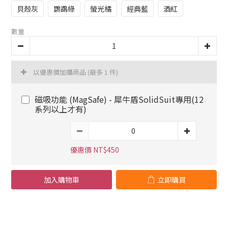
貝殼灰
鸚鵡綠
螢光橘
經典藍
酒紅
數量
以優惠價加購商品
(最多 1 件)
磁吸功能 (MagSafe) - 犀牛盾SolidSuit專用(12
系列以上才有)
優惠價 NT$450
加入購物車
立即購買