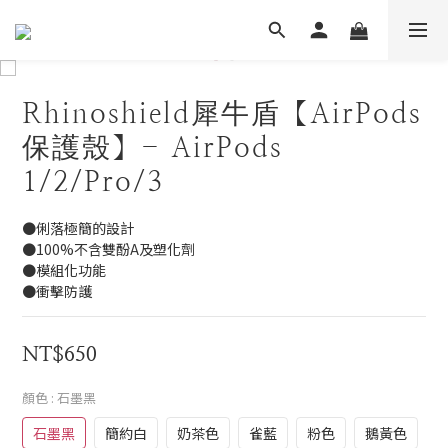
Rhinoshield犀牛盾【AirPods
保護殼】- AirPods
1/2/Pro/3
●俐落極簡的設計
●100%不含雙酚A及塑化劑
●模組化功能
●衝擊防護
NT$650
顏色
: 石墨黑
石墨黑
簡約白
奶茶色
雀藍
粉色
鵝黃色