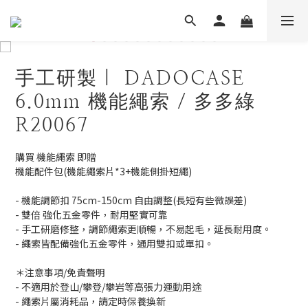
手工研製｜ DADOCASE
6.0mm 機能繩索 / 多多綠
R20067
購買 機能繩索 即贈 
機能配件包(機能繩索片*3+機能側掛短繩)
- 機能調節扣 75cm-150cm 自由調整(長短有些微誤差)
- 雙倍 強化五金零件，耐用堅實可靠
- 手工研磨修整，調節繩索更順暢，不易起毛，延長耐用度。
- 繩索皆配備強化五金零件，通用雙扣或單扣。
＊注意事項/免責聲明
- 不適用於登山/攀登/攀岩等高張力運動用途
- 繩索片屬消耗品，請定時保養換新