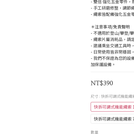
- 雙倍 強化五金零件
- 手工研磨修整，調
- 繩索皆配備強化五金
＊注意事項/免責聲明
- 不適用於登山/攀登
- 繩索片屬消耗品，請
- 建議乘坐交通工具
- 日常使用皆非常穩固
- 我們不保證為您的
加保護設備。
NT$390
尺寸
: 快拆可調式機能繩索 
快拆可調式機能繩索 15
快拆可調式機能繩索 75
數量