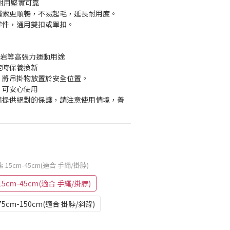
，耐用堅實可靠
節繩索更順暢，不易起毛，延長耐用度。
零件，通用雙扣或單扣。
/攀岩等高張力運動用途
定時保養換新
時，將吊掛物放置於安全位置。
，可安心使用
設備提供絕對的保護，請注意使用情境，善
15cm-45cm(適合 手繩/掛脖)
cm-45cm(適合 手繩/掛脖)
cm-150cm(適合 掛脖/斜背)