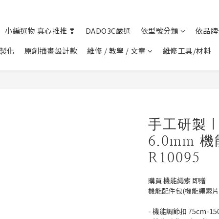
小編選物 真心推推 ❣︎
DADO3C嚴選
依型號分類
依品牌
客製化
原創插畫設計款
維修 / 教學 / 文章
維修工具/材料
手工研製｜ 
6.0mm 
R10095
購買 機能繩索 即贈 
機能配件包(機能繩索片
- 機能調節扣 75cm-