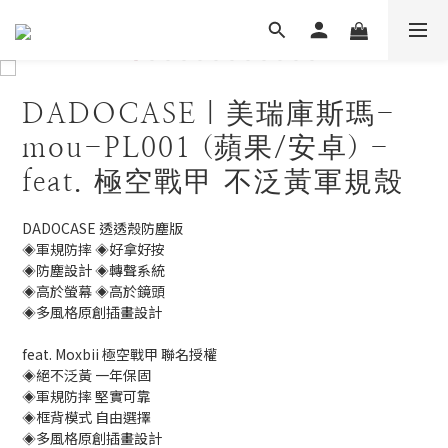
DADOCASE｜美瑞庫斯瑪-
mou-PL001 (蘋果/安卓) -
feat. 極空戰甲 不泛黃軍規殼
DADOCASE 透透殼防塵版
◈軍規防摔 ◈好拿好按
◈防塵設計 ◈轉聲系統
◈高於螢幕 ◈高於鏡頭
◈多風格原創插畫設計
feat. Moxbii 極空戰甲 聯名授權
◈絕不泛黃 一年保固
◈軍規防摔 堅實可靠
◈框背模式 自由選擇
◈多風格原創插畫設計