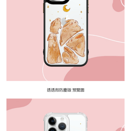
透透殼防塵版 預覽圖