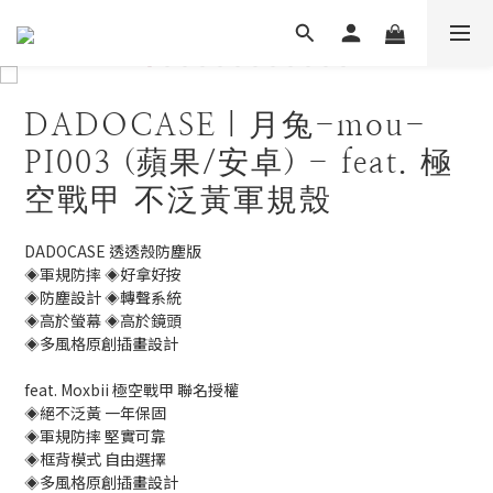
DADOCASE｜月兔-mou-
PI003 (蘋果/安卓) - feat. 極
空戰甲 不泛黃軍規殼
DADOCASE 透透殼防塵版
◈軍規防摔 ◈好拿好按
◈防塵設計 ◈轉聲系統
◈高於螢幕 ◈高於鏡頭
◈多風格原創插畫設計
feat. Moxbii 極空戰甲 聯名授權
◈絕不泛黃 一年保固
◈軍規防摔 堅實可靠
◈框背模式 自由選擇
◈多風格原創插畫設計