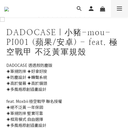
DADOCASE｜小豬-mou-
PI001 (蘋果/安卓) - feat. 極
空戰甲 不泛黃軍規殼
DADOCASE 透透殼防塵版
◈軍規防摔 ◈好拿好按
◈防塵設計 ◈轉聲系統
◈高於螢幕 ◈高於鏡頭
◈多風格原創插畫設計
feat. Moxbii 極空戰甲 聯名授權
◈絕不泛黃 一年保固
◈軍規防摔 堅實可靠
◈框背模式 自由選擇
◈多風格原創插畫設計