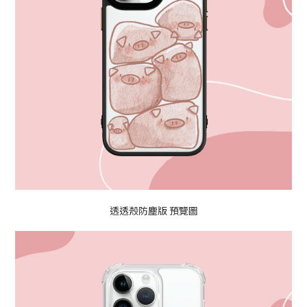
透透殼防塵版 預覽圖