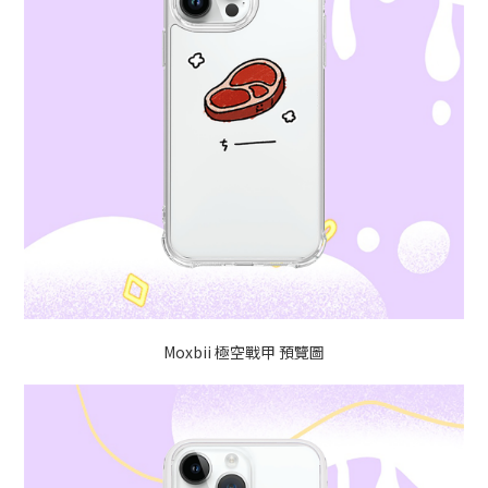
Moxbii 極空戰甲 預覽圖