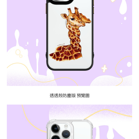
透透殼防塵版 預覽圖