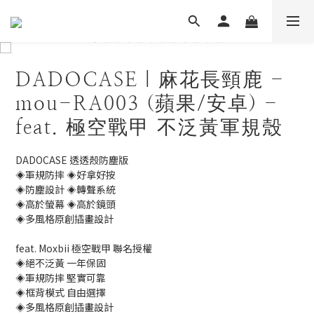
DADOCASE｜麻花長頸鹿 -
mou-RA003 (蘋果/安卓) -
feat. 極空戰甲 不泛黃軍規殼
DADOCASE 透透殼防塵版
◈軍規防摔 ◈好拿好按
◈防塵設計 ◈轉聲系統
◈高於螢幕 ◈高於鏡頭
◈多風格原創插畫設計
feat. Moxbii 極空戰甲 聯名授權
◈絕不泛黃 一年保固
◈軍規防摔 堅實可靠
◈框背模式 自由選擇
◈多風格原創插畫設計