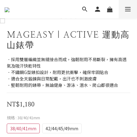
MAGEASY｜ACTIVE 運動高
山錶帶
．採用雙層編織並無縫接合而成，強韌耐用不易斷裂，擁有高透
氣及吸汗快乾特性
．不鏽鋼G型錶扣設計，耐用更抗衝擊，確保牢固貼合
．適合全天鍛鍊與日常配戴，出汗也不刺激皮膚
．堅韌耐用的錶帶，無論健身、游泳、潛水、爬山都很適合
NT$1,180
規格
: 38/40/41mm
38/40/41mm
42/44/45/49mm