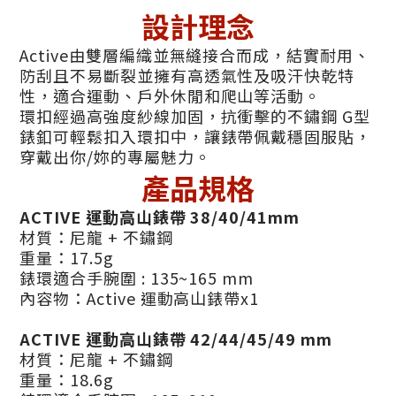
設計理念
Active由雙層編織並無縫接合而成，結實耐用、
防刮且不易斷裂並擁有高透氣性及吸汗快乾特
性，適合運動、戶外休閒和爬山等活動。
環扣經過高強度紗線加固，抗衝擊的不鏽鋼 G型
錶釦可輕鬆扣入環扣中，讓錶帶佩戴穩固服貼，
穿戴出你/妳的專屬魅力。
產品規格
ACTIVE 運動高山錶帶 38/40/41mm
材質：尼龍 + 不鏽鋼
重量：17.5g
錶環適合手腕圍 : 135~165 mm
內容物：Active 運動高山錶帶x1
ACTIVE 運動高山錶帶 42/44/45/49 mm
材質：尼龍 + 不鏽鋼
重量：18.6g