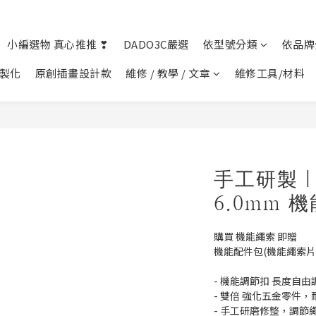
小編選物 真心推推 ❣︎
DADO3C嚴選
依型號分類
依品牌
客製化
原創插畫設計款
維修 / 教學 / 文章
維修工具/材料
手工研製｜
6.0mm 
購買 機能繩索 即贈 
機能配件包(機能繩索片
- 機能調節扣 長度自由
- 雙倍 強化五金零件
- 手工研磨修整，調