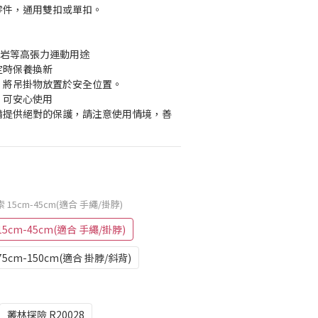
零件，通用雙扣或單扣。
/攀岩等高張力運動用途
定時保養換新
時，將吊掛物放置於安全位置。
，可安心使用
設備提供絕對的保護，請注意使用情境，善
15cm-45cm(適合 手繩/掛脖)
cm-45cm(適合 手繩/掛脖)
cm-150cm(適合 掛脖/斜背)
叢林探險 R20028