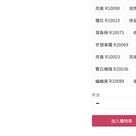
亮黑 R10090
玫瑰
鐵灰 R10010
地獄
草青綠 R10075
奇
芋頭拿鐵 R20069
亮黃 R10003
亮橘
寶石珊瑚 R20036
編織黑 R10089
黑
數量
加入購物車