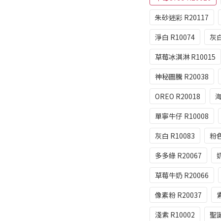
朱砂迷彩 R20117
淨白 R10074
灰白
草莓冰淇淋 R10015
神秘圖騰 R20038
OREO R20018
海
單寧牛仔 R10008
灰白 R10083
粉色
多多綠 R20067
草莓牛奶 R20066
像素粉 R20037
淺紫 R10002
聖誕