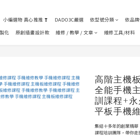
小編選物 真心推推 ❣︎
DADO3C嚴選
依型號分類
依品牌
客製化
原創插畫設計款
維修 / 教學 / 文章
維修工具/材料
高階主機板
全能手機
訓課程+永
平板手機維
集結十多年的創業精華
課程培訓團隊，帶你走