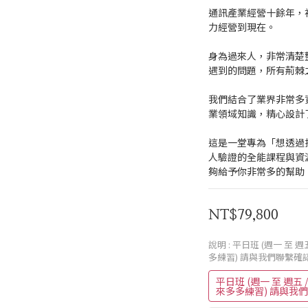
通訊產業經營十餘年，
力經營到現在。
身為過來人，非常清楚
遇到的問題，所有荊棘
我們結合了業界非常多
業領域知識，精心設計
這是一堂專為「想透過
人驗證的全能課程與資
夠給予你非常多的幫助
NT$79,800
說明
: 平日班 (週一 至 週五
多練習) 請與我們聯繫確
平日班 (週一 至 週五 / 
來多多練習) 請與我