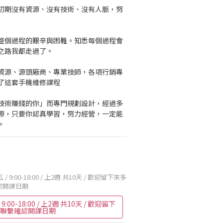
初期沒有資源、沒有技術、沒有人脈，努
整個過程的艱辛與困難。知悉每個過程會
之路我都走過了。
資源、源頭廠商、專業技師，各項行銷專
了這套手機維修課程
技術賺錢的你」而專門規劃設計，經過多
源，只要你認真學習，努力經營，一定能
。
 / 9:00-18:00 / 上2週 共10天 / 歡迎留下來多
認開課日期
9:00-18:00 / 上2週 共10天 / 歡迎留下
們聯繫確認開課日期