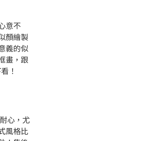
心意不
似顏繪製
意義的似
框畫，跟
下看！
耐心，尤
式風格比