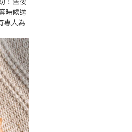
助！售後
等時候送
有專人為