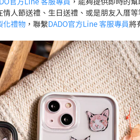
ADO官方Line 客服專員
，能夠提供即時的幫
在情人節送禮、生日送禮、或是朋友入厝等
客製化禮物
，聯繫
DADO官方Line 客服專員
將