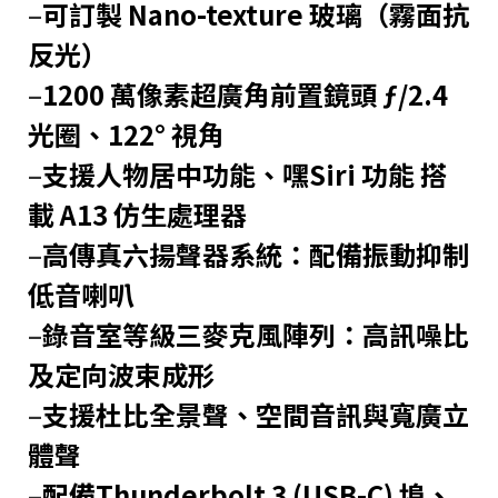
–
可訂製 Nano-texture 玻璃（霧面抗
反光）
–
1200 萬像素超廣角前置鏡頭 ƒ/2.4
光圈、122° 視角
–
支援人物居中功能、嘿Siri 功能 搭
載 A13 仿生處理器
–
高傳真六揚聲器系統：配備振動抑制
低音喇叭
–
錄音室等級三麥克風陣列：高訊噪比
及定向波束成形
–
支援杜比全景聲、空間音訊與寬廣立
體聲
–
配備Thunderbolt 3 (USB-C) 埠、