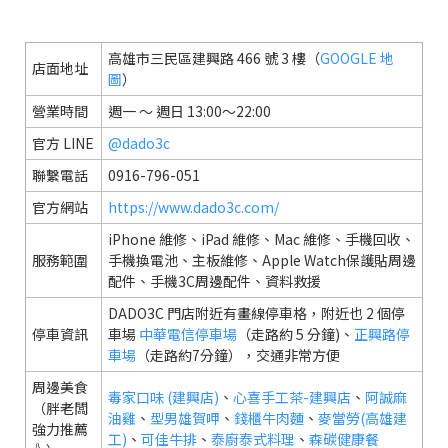
高雄市三民區建興路 466 號 3 樓（
GOOGLE 地
店面地址
圖
）
營業時間
週一 ～ 週日 13:00～22:00
官方 LINE
@dado3c
聯繫電話
0916-796-051
官方網站
https://www.dado3c.com/
iPhone 維修、iPad 維修、Mac 維修、手機回收、
服務範圍
手機換電池、主板維修、Apple Watch保護貼周邊
配件、手機3C周邊配件、資料救援
DADO3C 門店附近有畫線停車格，附近也 2 個停
停車資訊
車場
中華電信停車場
（走路約 5 分鐘)、
正興路停
車場
（走路約7分鐘），交通非常方便
周邊美食
毒家口味 (建興店)
、
心喜手工茶-建興店
、
阿誠麻
（胖老闆
油雞
、
型男雄賀呷
、
錢櫃牛肉麵
、
麥當勞(高雄建
強力推薦
工)
、
可佳牛排
、
泰廚泰式料理
、
森碳健康餐