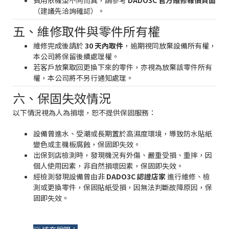
費用依機型不同而異，請參考
DADO3C 官方維修報價頁面
（建議先洽詢確認）。
五、維修取件與零件所有權
維修完成後請於
30 天內取件
，逾期視同放棄設備所有權，
本公司將保留後續處理權。
若客戶放棄取回更換下來的零件，亦視為放棄該零件所有
權，本公司將不另行通知處理。
六、保固失效情況
以下情況視為人為損壞，恕不提供保固服務：
設備曾進水、受潮或長期置於高濕度環境，導致防水貼紙
變色或主機板腐蝕，保固即失效。
出保到店檢測時，發現機況有外傷、嚴重受損、重摔，因
個人使用因素，非自然損壞因素，保固即失效。
經檢測發現設備曾由非
DADO3C 認證店家
進行維修、檢
測或更換零件，保固貼紙受損，因無法判斷故障原因，保
固即失效。