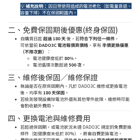
💡
補充說明：
因日常使用造成的電池老化（如電量衰退、
容量下降）不在保固範圍內。
二、免費保固期後優惠(終身保固)
自購買日起
超過 180 天
後，若
符合下列任一條件
，
可依當前
DADO3C 電池報價頁價格
，享有
半價更換優惠
（不限次數）
：
電池健康度低於
80%
。
電池循環次數超過
500 次
。
三、維修後保固／維修保證
無論是否在原保固期內，凡於 DADO3C 維修或更換電池
後，均享有
180 天保固
。
若檢測發現設備除電池外還有其他零件故障，維修時可能
會酌收額外費用。
四、更換電池與維修費用
若超過保固期，或電池狀況未達 DADO3C 規定的免費更換
條件（如健康度未低於 80%），將需自費更換電池。