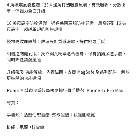
4 角吸震氣囊包覆：於 4 邊角打造吸震氣囊，有效吸收、分散衝
擊，保護力全面升級
16 英尺高空防摔保護：通過美國軍規防摔認證，最高達到 16 英
尺高空，超越軍規的防摔規格
邊框防紋理設計：紋理設計質感滑順，提供舒適手感
相機控制開孔版：獨立開孔精準貼合機身，保有拍攝操控手感，
同時降低誤觸風險
升級磁吸 功能解放：內置磁圈，支援 MagSafe 全系列配件，解放
更進階的功能選項
Roam M 城市漫遊超軍規防摔掛繩手機殼 iPhone 17 Pro Max
材質：
手機殼：熱塑性聚氨酯+聚碳酸酯＋釹鐵硼磁鐵
掛繩：尼龍 +鋅合金