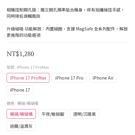
相機控制開孔版：獨立開孔精準貼合機身，保有拍攝操控手感，
同時降低誤觸風險
升級磁吸 功能解放：內置磁圈，支援 MagSafe 全系列配件，解放
更進階的功能選項
NT$1,280
型號
: iPhone 17 ProMax
iPhone 17 ProMax
iPhone 17 Pro
iPhone Air
iPhone 17
顏色
: 珊瑚/珊瑚橘
珊瑚/珊瑚橘
午夜/敏銳靛
透明/沉穩黑
迷霧/溫潤灰