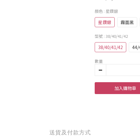
顏色
: 星鑽銀
星鑽銀
霧面黑
型號
: 38/40/41/42
38/40/41/42
44/
數量
加入購物車
送貨及付款方式