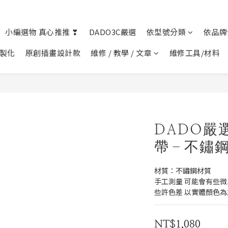
小編選物 真心推推 ❣︎
DADO3C嚴選
依型號分類
依品牌
客製化
原創插畫設計款
維修 / 教學 / 文章
維修工具/材料
DADO嚴選
帶－不鏽
材質：不鏽鋼材質
手工測量 可能會有些微
些許色差 以實體顏色為
NT$1,080