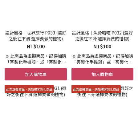
額外收費，請盡可能的一次描述
額外收費，請盡可能的一次描述
所有客製需求
所有客製需求
☺️ 此為客製商品，開始設計便不
☺️ 此為客製商品，開始設計便不
可退貨，不適用「7天鑑賞期」
可退貨，不適用「7天鑑賞期」
設計風格｜世界旅行 P033 (選好
設計風格｜魚骨喵喵 P032 (選好
之後往下滑 選擇要做的禮物)
之後往下滑 選擇要做的禮物)
NT$100
NT$100
☺️ 此商品為虛擬商品，記得加購
☺️ 此商品為虛擬商品，記得加購
「客製化手機殼」或「客製化商
「客製化手機殼」或「客製化商
品」才會製作實體商品唷。
品」才會製作實體商品唷。
加入購物車
加入購物車
☺️ 設計+印製 到寄出時間約 10-
☺️ 設計+印製 到寄出時間約 10-
15天 (不含假日,請提早預訂唷)
15天 (不含假日,請提早預訂唷)
☺️ 急件7天內印製＋繪製寄出(不
☺️ 急件7天內印製＋繪製寄出(不
此為虛擬商品，請加購客製化商品
此為虛擬商品，請加購客製化商品
含國定假日)
含國定假日)
請在加購區加購「急件」
請在加購區加購「急件」
☺️ 設計結構，依範例所示，不可
☺️ 設計結構，依範例所示，不可
新增其他元素
新增其他元素
☺️ 提供兩次校稿服務，超過需要
☺️ 提供兩次校稿服務，超過需要
額外收費，請盡可能的一次描述
額外收費，請盡可能的一次描述
所有客製需求
所有客製需求
☺️ 此為客製商品，開始設計便不
☺️ 此為客製商品，開始設計便不