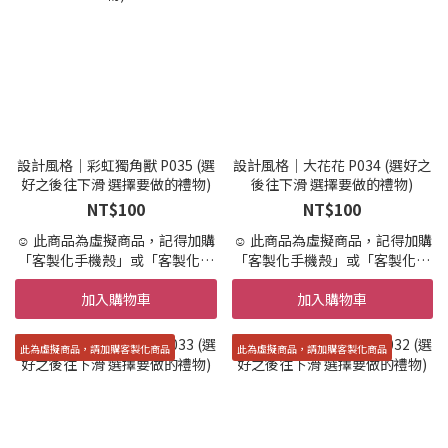
☺️ 設計結構，依範例所示，不可
☺️ 設計結構，依範例所示，不可
新增其他元素
新增其他元素
☺️ 提供兩次校稿服務，超過需要
☺️ 提供兩次校稿服務，超過需要
額外收費，請盡可能的一次描述
額外收費，請盡可能的一次描述
所有客製需求
所有客製需求
☺️ 此為客製商品，開始設計便不
☺️ 此為客製商品，開始設計便不
可退貨，不適用「7天鑑賞期」
可退貨，不適用「7天鑑賞期」
設計風格｜彩虹獨角獸 P035 (選
設計風格｜大花花 P034 (選好之
好之後往下滑 選擇要做的禮物)
後往下滑 選擇要做的禮物)
NT$100
NT$100
☺️ 此商品為虛擬商品，記得加購
☺️ 此商品為虛擬商品，記得加購
「客製化手機殼」或「客製化商
「客製化手機殼」或「客製化商
品」才會製作實體商品唷。
品」才會製作實體商品唷。
加入購物車
加入購物車
☺️ 設計+印製 到寄出時間約 10-
☺️ 設計+印製 到寄出時間約 10-
15天 (不含假日,請提早預訂唷)
15天 (不含假日,請提早預訂唷)
☺️ 急件7天內印製＋繪製寄出(不
☺️ 急件7天內印製＋繪製寄出(不
此為虛擬商品，請加購客製化商品
此為虛擬商品，請加購客製化商品
含國定假日)
含國定假日)
請在加購區加購「急件」
請在加購區加購「急件」
☺️ 設計結構，依範例所示，不可
☺️ 設計結構，依範例所示，不可
新增其他元素
新增其他元素
☺️ 提供兩次校稿服務，超過需要
☺️ 提供兩次校稿服務，超過需要