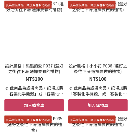
☺️ 急件7天內印製＋繪製寄出(不
☺️ 急件7天內印製＋繪製寄出(不
此為虛擬商品，請加購客製化商品
此為虛擬商品，請加購客製化商品
含國定假日)
含國定假日)
請在加購區加購「急件」
請在加購區加購「急件」
☺️ 設計結構，依範例所示，不可
☺️ 設計結構，依範例所示，不可
新增其他元素
新增其他元素
☺️ 提供兩次校稿服務，超過需要
☺️ 提供兩次校稿服務，超過需要
額外收費，請盡可能的一次描述
額外收費，請盡可能的一次描述
所有客製需求
所有客製需求
☺️ 此為客製商品，開始設計便不
☺️ 此為客製商品，開始設計便不
可退貨，不適用「7天鑑賞期」
可退貨，不適用「7天鑑賞期」
設計風格｜熊熊的愛 P037 (選好
設計風格｜小小花 P036 (選好之
之後往下滑 選擇要做的禮物)
後往下滑 選擇要做的禮物)
NT$100
NT$100
☺️ 此商品為虛擬商品，記得加購
☺️ 此商品為虛擬商品，記得加購
「客製化手機殼」或「客製化商
「客製化手機殼」或「客製化商
品」才會製作實體商品唷。
品」才會製作實體商品唷。
加入購物車
加入購物車
☺️ 設計+印製 到寄出時間約 10-
☺️ 設計+印製 到寄出時間約 10-
15天 (不含假日,請提早預訂唷)
15天 (不含假日,請提早預訂唷)
☺️ 急件7天內印製＋繪製寄出(不
☺️ 急件7天內印製＋繪製寄出(不
此為虛擬商品，請加購客製化商品
此為虛擬商品，請加購客製化商品
含國定假日)
含國定假日)
請在加購區加購「急件」
請在加購區加購「急件」