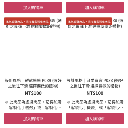
● 防摔吸震 軟硅膠材質
品」才會製作實體商品唷。
加入購物車
加入購物車
● 手感舒適 親膚材質
☺️ 設計+印製 到寄出時間約 10-
15天 (不含假日,請提早預訂唷)
☺️ 急件7天內印製＋繪製寄出(不
此為虛擬商品，請加購客製化商品
此為虛擬商品，請加購客製化商品
含國定假日)
請在加購區加購「急件」
☺️ 設計結構，依範例所示，不可
新增其他元素
☺️ 提供兩次校稿服務，超過需要
額外收費，請盡可能的一次描述
所有客製需求
☺️ 此為客製商品，開始設計便不
可退貨，不適用「7天鑑賞期」
設計風格｜餅乾熊熊 P039 (選好
設計風格｜可愛宣言 P038 (選好
之後往下滑 選擇要做的禮物)
之後往下滑 選擇要做的禮物)
NT$100
NT$100
☺️ 此商品為虛擬商品，記得加購
☺️ 此商品為虛擬商品，記得加購
「客製化手機殼」或「客製化商
「客製化手機殼」或「客製化商
品」才會製作實體商品唷。
品」才會製作實體商品唷。
加入購物車
加入購物車
☺️ 設計+印製 到寄出時間約 10-
☺️ 設計+印製 到寄出時間約 10-
15天 (不含假日,請提早預訂唷)
15天 (不含假日,請提早預訂唷)