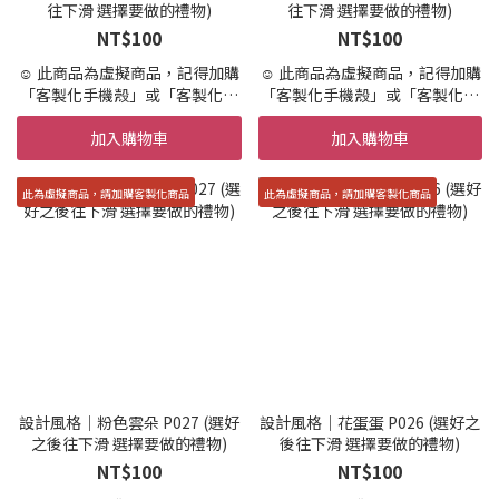
往下滑 選擇要做的禮物)
往下滑 選擇要做的禮物)
NT$100
NT$100
☺️ 此商品為虛擬商品，記得加購
☺️ 此商品為虛擬商品，記得加購
「客製化手機殼」或「客製化商
「客製化手機殼」或「客製化商
品」才會製作實體商品唷。
品」才會製作實體商品唷。
加入購物車
加入購物車
☺️ 設計+印製 到寄出時間約 10-
☺️ 設計+印製 到寄出時間約 10-
15天 (不含假日,請提早預訂唷)
15天 (不含假日,請提早預訂唷)
☺️ 急件7天內印製＋繪製寄出(不
☺️ 急件7天內印製＋繪製寄出(不
此為虛擬商品，請加購客製化商品
此為虛擬商品，請加購客製化商品
含國定假日)
含國定假日)
請在加購區加購「急件」
請在加購區加購「急件」
☺️ 設計結構，依範例所示，不可
☺️ 設計結構，依範例所示，不可
新增其他元素
新增其他元素
☺️ 提供兩次校稿服務，超過需要
☺️ 提供兩次校稿服務，超過需要
額外收費，請盡可能的一次描述
額外收費，請盡可能的一次描述
所有客製需求
所有客製需求
☺️ 此為客製商品，開始設計便不
☺️ 此為客製商品，開始設計便不
可退貨，不適用「7天鑑賞期」
可退貨，不適用「7天鑑賞期」
設計風格｜粉色雲朵 P027 (選好
設計風格｜花蛋蛋 P026 (選好之
之後往下滑 選擇要做的禮物)
後往下滑 選擇要做的禮物)
NT$100
NT$100