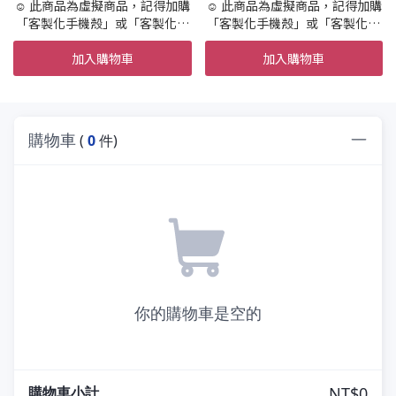
☺️ 此商品為虛擬商品，記得加購
☺️ 此商品為虛擬商品，記得加購
「客製化手機殼」或「客製化商
「客製化手機殼」或「客製化商
品」才會製作實體商品唷。
品」才會製作實體商品唷。
加入購物車
加入購物車
☺️ 設計+印製 到寄出時間約 10-
☺️ 設計+印製 到寄出時間約 10-
15天 (不含假日,請提早預訂唷)
15天 (不含假日,請提早預訂唷)
☺️ 急件7天內印製＋繪製寄出(不
☺️ 急件7天內印製＋繪製寄出(不
含國定假日)
含國定假日)
請在加購區加購「急件」
請在加購區加購「急件」
購物車
(
0
件)
☺️ 設計結構，依範例所示，不可
☺️ 設計結構，依範例所示，不可
新增其他元素
新增其他元素
☺️ 提供兩次校稿服務，超過需要
☺️ 提供兩次校稿服務，超過需要
額外收費，請盡可能的一次描述
額外收費，請盡可能的一次描述
所有客製需求
所有客製需求
☺️ 此為客製商品，開始設計便不
☺️ 此為客製商品，開始設計便不
可退貨，不適用「7天鑑賞期」
可退貨，不適用「7天鑑賞期」
你的購物車是空的
購物車小計
NT$0