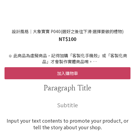
設計風格｜大象寶寶 P040(選好之後往下滑 選擇要做的禮物)
NT$100
☺️ 此商品為虛擬商品，記得加購「客製化手機殼」或「客製化商
品」才會製作實體商品唷。
☺️ 設計+印製 到寄出時間約 10-15天 (不含假日,請提早預訂唷)
加入購物車
☺️ 急件7天內印製＋繪製寄出(不含國定假日)
請在加購區加購「急件」
☺️ 設計結構，依範例所示，不可新增其他元素
Paragraph Title
☺️ 提供兩次校稿服務，超過需要額外收費，請盡可能的一次描述所
有客製需求
☺️ 此為客製商品，開始設計便不可退貨，不適用「7天鑑賞期」
Subtitle
Input your text contents to promote your product, or
tell the story about your shop.