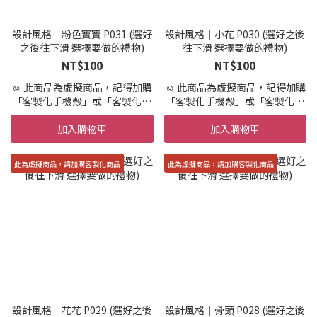
可退貨，不適用「7天鑑賞期」
可退貨，不適用「7天鑑賞期」
設計風格｜粉色寶寶 P031 (選好
設計風格｜小花 P030 (選好之後
之後往下滑 選擇要做的禮物)
往下滑 選擇要做的禮物)
NT$100
NT$100
☺️ 此商品為虛擬商品，記得加購
☺️ 此商品為虛擬商品，記得加購
「客製化手機殼」或「客製化商
「客製化手機殼」或「客製化商
品」才會製作實體商品唷。
品」才會製作實體商品唷。
加入購物車
加入購物車
☺️ 設計+印製 到寄出時間約 10-
☺️ 設計+印製 到寄出時間約 10-
15天 (不含假日,請提早預訂唷)
15天 (不含假日,請提早預訂唷)
☺️ 急件7天內印製＋繪製寄出(不
☺️ 急件7天內印製＋繪製寄出(不
此為虛擬商品，請加購客製化商品
此為虛擬商品，請加購客製化商品
含國定假日)
含國定假日)
請在加購區加購「急件」
請在加購區加購「急件」
☺️ 設計結構，依範例所示，不可
☺️ 設計結構，依範例所示，不可
新增其他元素
新增其他元素
☺️ 提供兩次校稿服務，超過需要
☺️ 提供兩次校稿服務，超過需要
額外收費，請盡可能的一次描述
額外收費，請盡可能的一次描述
所有客製需求
所有客製需求
☺️ 此為客製商品，開始設計便不
☺️ 此為客製商品，開始設計便不
可退貨，不適用「7天鑑賞期」
可退貨，不適用「7天鑑賞期」
設計風格｜花花 P029 (選好之後
設計風格｜骨頭 P028 (選好之後