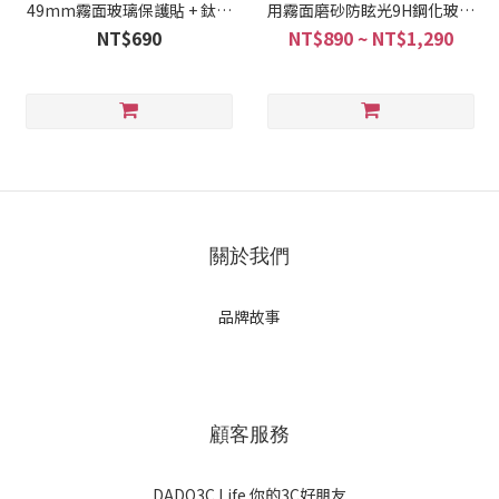
49mm霧面玻璃保護貼 + 鈦合
用霧面磨砂防眩光9H鋼化玻璃
金保護框
保護貼
NT$690
NT$890 ~ NT$1,290
關於我們
品牌故事
顧客服務
DADO3C Life 你的3C好朋友